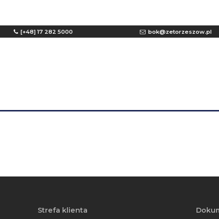
[+48] 17 282 5000
bok@zetorzeszow.pl
Bezpieczeństwo fizyczne budynku
Strefa klienta
Doku