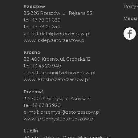
Rzeszów
Polity
35-326 Rzeszów, ul. Rejtana 55
Media
tel.:
17 78 01 689
tel.:
17 78 01 644
e-mail:
detal@zetorzeszow.pl
www:
sklep.zetorzeszow.pl
Krosno
38-400 Krosno, ul. Grodzka 12
tel.:
13 43 20 940
e-mail:
krosno@zetorzeszow.pl
www:
krosno.zetorzeszow.pl
Przemyśl
37-700 Przemyśl, ul. Asnyka 4
tel.:
16 67 85 920
e-mail:
przemysl@zetorzeszow.pl
www:
przemysl.zetorzeszow.pl
Lublin
20-325 Lublin, ul. Droga Męczenników