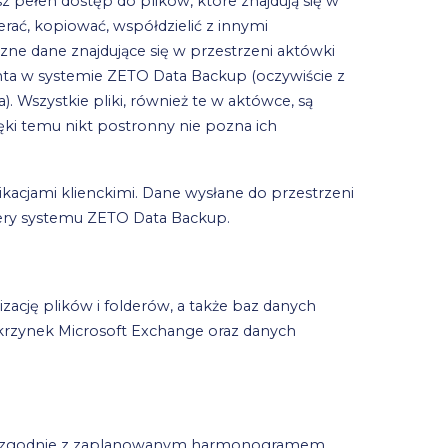
sz pełen dostęp do plików, które znajdują się w
rać, kopiować, współdzielić z innymi
zne dane znajdujące się w przestrzeni aktówki
a w systemie ZETO Data Backup (oczywiście z
Wszystkie pliki, również te w aktówce, są
ęki temu nikt postronny nie pozna ich
kacjami klienckimi. Dane wysłane do przestrzeni
rwery systemu ZETO Data Backup.
cję plików i folderów, a także baz danych
 skrzynek Microsoft Exchange oraz danych
a zgodnie z zaplanowanym harmonogramem,