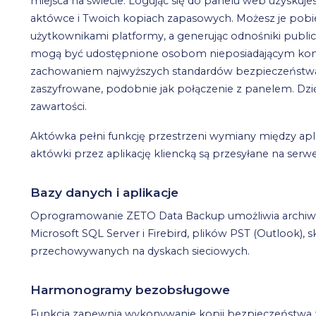
miejsca na świecie. Logując się do panelu web uzyskuje
aktówce i Twoich kopiach zapasowych. Możesz je pobie
użytkownikami platformy, a generując odnośniki public
mogą być udostępnione osobom nieposiadającym kont
zachowaniem najwyższych standardów bezpieczeństwa). 
zaszyfrowane, podobnie jak połączenie z panelem. Dzi
zawartości.
Aktówka pełni funkcję przestrzeni wymiany między apli
aktówki przez aplikację kliencką są przesyłane na se
Bazy danych i aplikacje
Oprogramowanie ZETO Data Backup umożliwia archiwiza
Microsoft SQL Server i Firebird, plików PST (Outlook),
przechowywanych na dyskach sieciowych.
Harmonogramy bezobsługowe
Funkcja zapewnia wykonywanie kopii bezpieczeństw